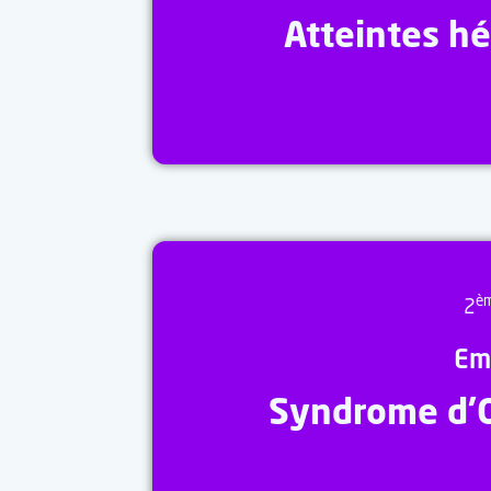
Atteintes h
è
2
Em
Syndrome d’O