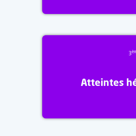
è
3
Atteintes hé