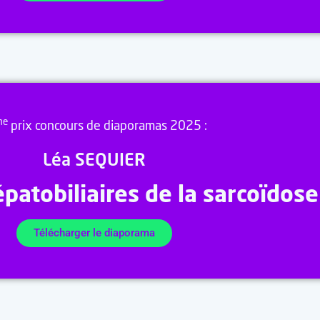
me
prix concours de diaporamas 2025 :
Léa SEQUIER
patobiliaires de la sarcoïdose
Télécharger le diaporama