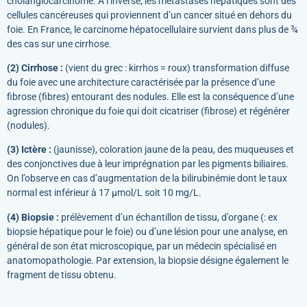
cholangiocarcinome. A l’inverse, les métastases hépatiques sont des
cellules cancéreuses qui proviennent d’un cancer situé en dehors du
foie. En France, le carcinome hépatocellulaire survient dans plus de ¾
des cas sur une cirrhose.
(2) Cirrhose :
(vient du grec : kirrhos = roux) transformation diffuse
du foie avec une architecture caractérisée par la présence d’une
fibrose (fibres) entourant des nodules. Elle est la conséquence d’une
agression chronique du foie qui doit cicatriser (fibrose) et régénérer
(nodules).
(3) Ictère :
(jaunisse), coloration jaune de la peau, des muqueuses et
des conjonctives due à leur imprégnation par les pigments biliaires.
On l’observe en cas d’augmentation de la bilirubinémie dont le taux
normal est inférieur à 17 µmol/L soit 10 mg/L.
(4) Biopsie :
prélèvement d’un échantillon de tissu, d’organe (: ex
biopsie hépatique pour le foie) ou d’une lésion pour une analyse, en
général de son état microscopique, par un médecin spécialisé en
anatomopathologie. Par extension, la biopsie désigne également le
fragment de tissu obtenu.