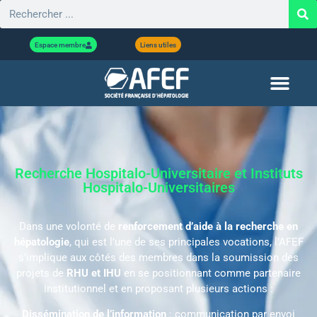
Espace membre
Liens utiles
Recherche Hospitalo-Universitaire et Instituts
Hospitalo-Universitaires
Dans une volonté de
renforcement d’aide à la recherche en
hépatologie
, qui est l’une de ses principales vocations, l’AFEF
s’implique aux côtés des membres dans la soumission des
projets de
RHU et IHU
en se positionnant comme partenaire
institutionnel et en proposant plusieurs actions :
Dissémination de l’information
: communication par envoi