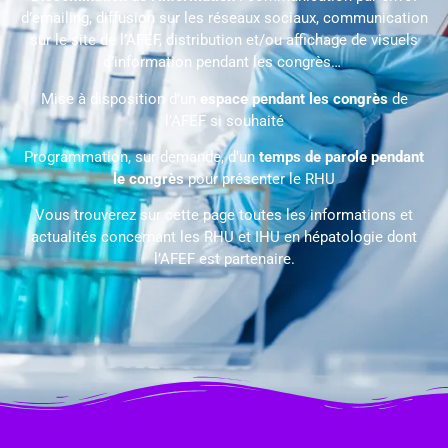
d’emailing, diffusion sur les réseaux sociaux, communication
sur le site de l’AFEF, distribution et/ou affichage de visuels
d’information pendant les congrès…
Mise à disposition d’un
espace pendant les congrès
de
l’AFEF si souhaité
Programmation, sur demande, d’un
temps de parole pendant
le congrès
pour présenter le RHU
Vous trouverez sur cette page toutes les informations et
actualités concernant les RHU et IHU en hépatologie dont
l’AFEF est partenaire.