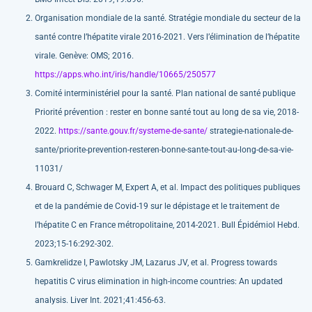
Organisation mondiale de la santé. Stratégie mondiale du secteur de la
santé contre l’hépatite virale 2016-2021. Vers l’élimination de l’hépatite
virale. Genève: OMS; 2016.
https://apps.who.int/iris/handle/10665/250577
Comité interministériel pour la santé. Plan national de santé publique
Priorité prévention : rester en bonne santé tout au long de sa vie, 2018-
2022.
https://sante.gouv.fr/systeme-de-sante/
strategie-nationale-de-
sante/priorite-prevention-resteren-bonne-sante-tout-au-long-de-sa-vie-
11031/
Brouard C, Schwager M, Expert A, et al. Impact des politiques publiques
et de la pandémie de Covid-19 sur le dépistage et le traitement de
l’hépatite C en France métropolitaine, 2014-2021. Bull Épidémiol Hebd.
2023;15-16:292-302.
Gamkrelidze I, Pawlotsky JM, Lazarus JV, et al. Progress towards
hepatitis C virus elimination in high-income countries: An updated
analysis. Liver Int. 2021;41:456-63.