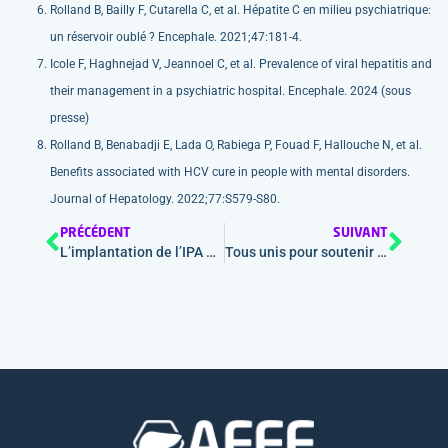
Rolland B, Bailly F, Cutarella C, et al. Hépatite C en milieu psychiatrique:
un réservoir oublé ? Encephale. 2021;47:181-4.
Icole F, Haghnejad V, Jeannoel C, et al. Prevalence of viral hepatitis and
their management in a psychiatric hospital. Encephale. 2024 (sous
presse)
Rolland B, Benabadji E, Lada O, Rabiega P, Fouad F, Hallouche N, et al.
Benefits associated with HCV cure in people with mental disorders.
Journal of Hepatology. 2022;77:S579-S80.
PRÉCÉDENT
SUIVANT
L’implantation de l’IPA en France ? Mythe ou réalité
Tous unis pour soutenir le « Défi de Janvier »