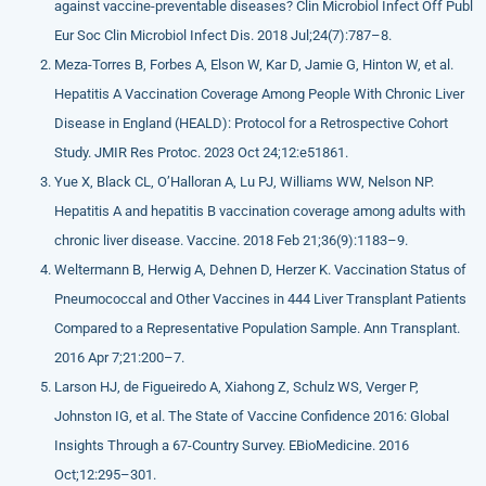
against vaccine-preventable diseases? Clin Microbiol Infect Off Publ
Eur Soc Clin Microbiol Infect Dis. 2018 Jul;24(7):787–8.
Meza-Torres B, Forbes A, Elson W, Kar D, Jamie G, Hinton W, et al.
Hepatitis A Vaccination Coverage Among People With Chronic Liver
Disease in England (HEALD): Protocol for a Retrospective Cohort
Study. JMIR Res Protoc. 2023 Oct 24;12:e51861.
Yue X, Black CL, O’Halloran A, Lu PJ, Williams WW, Nelson NP.
Hepatitis A and hepatitis B vaccination coverage among adults with
chronic liver disease. Vaccine. 2018 Feb 21;36(9):1183–9.
Weltermann B, Herwig A, Dehnen D, Herzer K. Vaccination Status of
Pneumococcal and Other Vaccines in 444 Liver Transplant Patients
Compared to a Representative Population Sample. Ann Transplant.
2016 Apr 7;21:200–7.
Larson HJ, de Figueiredo A, Xiahong Z, Schulz WS, Verger P,
Johnston IG, et al. The State of Vaccine Confidence 2016: Global
Insights Through a 67-Country Survey. EBioMedicine. 2016
Oct;12:295–301.