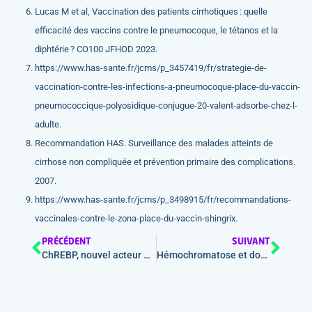
Lucas M et al, Vaccination des patients cirrhotiques : quelle
efficacité des vaccins contre le pneumocoque, le tétanos et la
diphtérie ? CO100 JFHOD 2023.
https://www.has-sante.fr/jcms/p_3457419/fr/strategie-de-
vaccination-contre-les-infections-a-pneumocoque-place-du-vaccin-
pneumococcique-polyosidique-conjugue-20-valent-adsorbe-chez-l-
adulte.
Recommandation HAS. Surveillance des malades atteints de
cirrhose non compliquée et prévention primaire des complications.
2007.
https://www.has-sante.fr/jcms/p_3498915/fr/recommandations-
vaccinales-contre-le-zona-place-du-vaccin-shingrix.
PRÉCÉDENT
SUIVANT
ChREBP, nouvel acteur de la carcinogenèse hépatique
Hémochromatose et don de sang : recyclez !