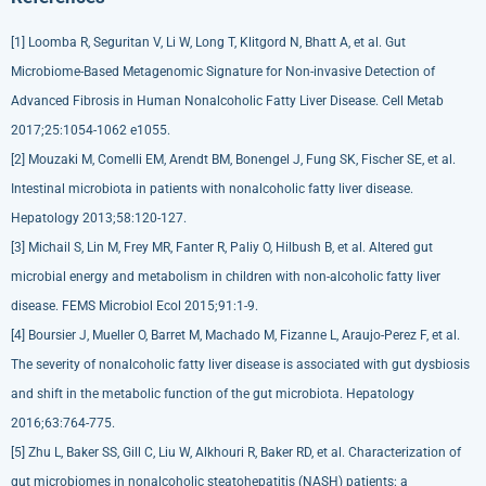
[1] Loomba R, Seguritan V, Li W, Long T, Klitgord N, Bhatt A, et al. Gut
Microbiome-Based Metagenomic Signature for Non-invasive Detection of
Advanced Fibrosis in Human Nonalcoholic Fatty Liver Disease. Cell Metab
2017;25:1054-1062 e1055.
[2] Mouzaki M, Comelli EM, Arendt BM, Bonengel J, Fung SK, Fischer SE, et al.
Intestinal microbiota in patients with nonalcoholic fatty liver disease.
Hepatology 2013;58:120-127.
[3] Michail S, Lin M, Frey MR, Fanter R, Paliy O, Hilbush B, et al. Altered gut
microbial energy and metabolism in children with non-alcoholic fatty liver
disease. FEMS Microbiol Ecol 2015;91:1-9.
[4] Boursier J, Mueller O, Barret M, Machado M, Fizanne L, Araujo-Perez F, et al.
The severity of nonalcoholic fatty liver disease is associated with gut dysbiosis
and shift in the metabolic function of the gut microbiota. Hepatology
2016;63:764-775.
[5] Zhu L, Baker SS, Gill C, Liu W, Alkhouri R, Baker RD, et al. Characterization of
gut microbiomes in nonalcoholic steatohepatitis (NASH) patients: a