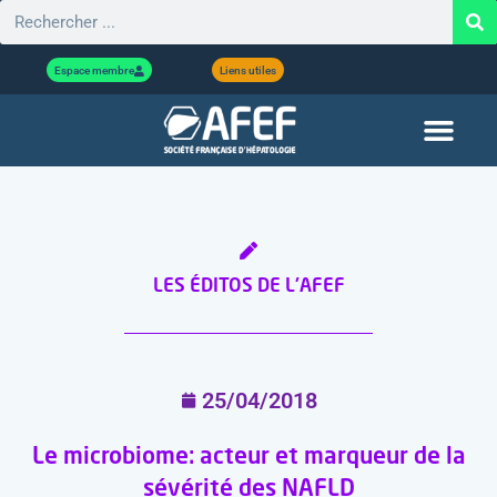
Espace membre
Liens utiles
LES ÉDITOS DE L'AFEF
25/04/2018
Le microbiome: acteur et marqueur de la
sévérité des NAFLD