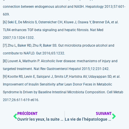
connection between endogenous alcohol and NASH. Hepatology 2013;57:601-
609.
[6] Seki E, De Minicis S, Osterreicher CH, Kluwe J, Osawa Y, Brenner DA, et al.
TLR4 enhances TGF-beta signaling and hepatic fibrosis. Nat Med
2007;13:1324-1332.
[7] Zhu L, Baker RD, Zhu R, Baker SS. Gut microbiota produce alcohol and
contribute to NAFLD. Gut 2016;65:1232.
[8] Louvet A, Mathurin P. Alcoholic liver disease: mechanisms of injury and
targeted treatment. Nat Rev Gastroenterol Hepatol 2015;12:231-242.
[9] Kootte RS, Levin E, Salojarvi J, Smits LP, Hartstra AV, Udayappan SD, et al.
Improvement of Insulin Sensitivity after Lean Donor Feces in Metabolic
Syndrome Is Driven by Baseline Intestinal Microbiota Composition. Cell Metab
2017;26:611-619 e616.
PRÉCÉDENT
SUIVANT
Ouvrir les yeux, la suite de l’histoire
La vie de l’hépatologue après l’élimination de l’hépatite C