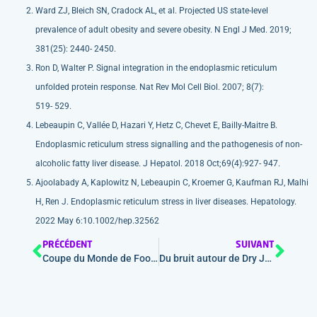
Ward ZJ, Bleich SN, Cradock AL, et al. Projected US state-level
prevalence of adult obesity and severe obesity. N Engl J Med. 2019;
381(25): 2440- 2450.
Ron D, Walter P. Signal integration in the endoplasmic reticulum
unfolded protein response. Nat Rev Mol Cell Biol. 2007; 8(7):
519- 529.
Lebeaupin C, Vallée D, Hazari Y, Hetz C, Chevet E, Bailly-Maitre B.
Endoplasmic reticulum stress signalling and the pathogenesis of non-
alcoholic fatty liver disease. J Hepatol. 2018 Oct;69(4):927- 947.
Ajoolabady A, Kaplowitz N, Lebeaupin C, Kroemer G, Kaufman RJ, Malhi
H, Ren J. Endoplasmic reticulum stress in liver diseases. Hepatology.
2022 May 6:10.1002/hep.32562
PRÉCÉDENT
SUIVANT
Coupe du Monde de Football : Est-ce bien pour le foie ??
Du bruit autour de Dry January : du marketing social au service de la médecine préventive