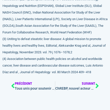
Hepatology and Nutrition (ESPGHAN), Global Liver Institute (GLI), Global
NASH Council (GNC), Indian National Association for Study of the Liver
(INASL), Liver Patients International (LPI), Society on Liver Disease in Africa
(SOLDA),South Asian Association for the Study of the Liver (SAASL), The
Forum for Collaborative Research, World Heart Federation (WHF)
(3) Uniting to defeat steatotic liver disease: A global mission to promote
healthy livers and healthy lives, Editorial, Aleksander Krag and al, Journal of
Hepatology, November 2023. vol. 79 j 1076–1078,2
(4) Association between public health policies on alcohol and worldwide
cancer, liver disease and cardiovascular disease outcomes, Luis Antonio
Díaz and al , Journal of Hepatology vol. 80 March 2024 409–418
PRÉCÉDENT
SUIVANT
Tous unis pour soutenir le « Défi de Janvier »
ChREBP, nouvel acteur de la carcinogenèse hépatique