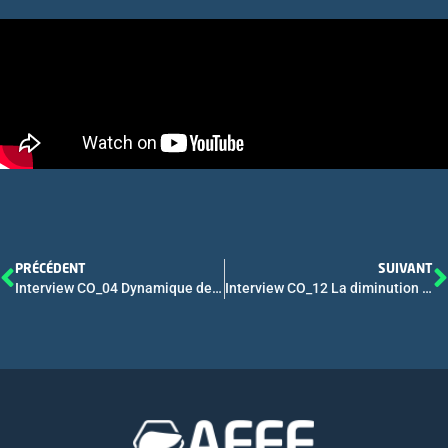
PRÉCÉDENT
SUIVANT
Interview CO_04 Dynamique de l’ADN circulant tumoral chez les patients avec carcinome hépatocellulaire en fonction du stade tumoral et des traitements reçus
Interview CO_12 La diminution de l’ARN-VHD de moins de 1 log après 6 mois de monothérapie par Bulévirtide 2 mg est un facteur prédictif de mauvaise réponse à long terme