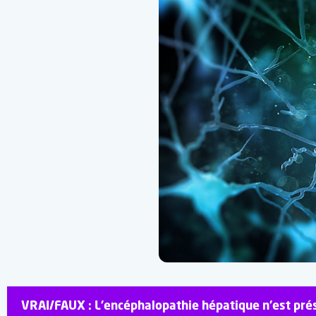
VRAI/FAUX : L’encéphalopathie hépatique n’est prés