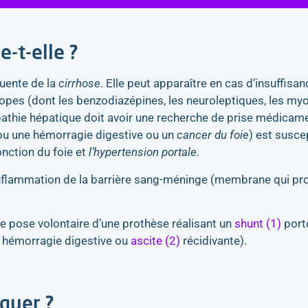
-t-elle ?
uente de la
cirrhose
. Elle peut apparaître en cas d’insuffisa
es (dont les benzodiazépines, les neuroleptiques, les myor
pathie hépatique doit avoir une recherche de prise médicame
 ou une
hémorragie
digestive ou un
cancer du foie
) est suscep
nction du foie et
l’hypertension portale.
inflammation de la barrière sang-méninge (membrane qui prot
de pose volontaire d’une prothèse réalisant un
shunt (1)
port
c hémorragie digestive ou
ascite (2)
récidivante).
quer ?