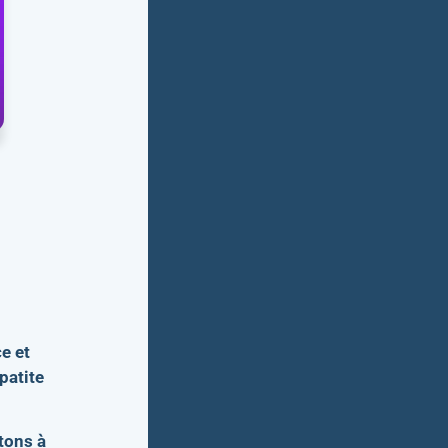
e et
patite
tons à