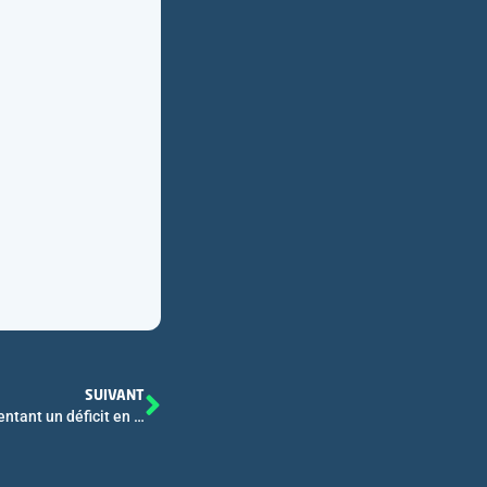
SUIVANT
ALPAGA 2 – Analyse de dossiers de patients présentant un déficit en alpha1antitrypsine