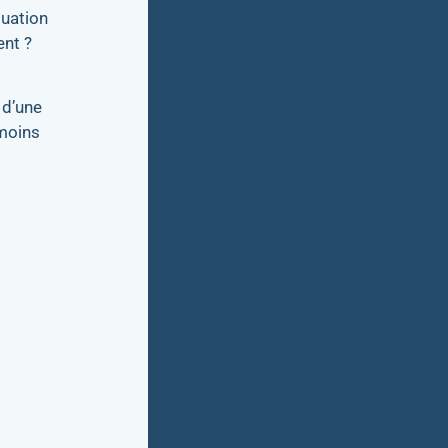
tuation
ent ?
 d’une
 moins