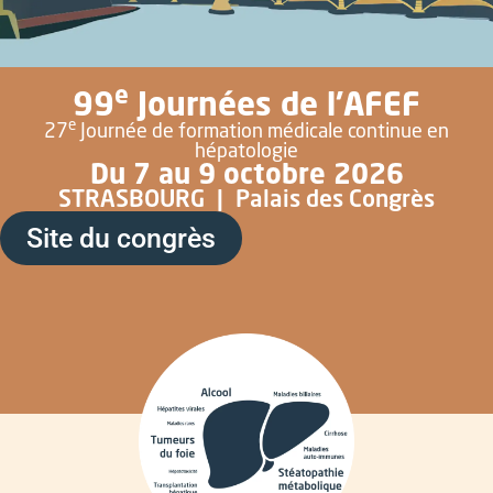
e
99
Journées de l'AFEF
e
27
Journée de formation médicale continue en
hépatologie
Du 7 au 9 octobre 2026
STRASBOURG | Palais des Congrès
Site du congrès