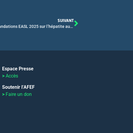
SUIVANT
Atelier FILFOIE – MIVB-H : Synthèse des recommandations EASL 2025 sur l’hépatite auto-immune
Espace Presse
>
Accès
Soutenir l’AFEF
>
Faire un don