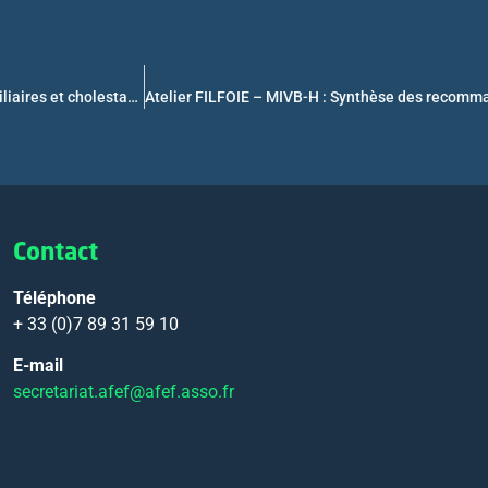
Atelier FILFOIE – AVB-CG : Actualités du réseau Atrésies des voies biliaires et cholestases génétiques
Contact
Téléphone
+ 33 (0)7 89 31 59 10
E-mail
secretariat.afef@afef.asso.fr