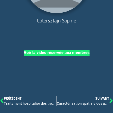
Lotersztajn Sophie
Voir la vidéo réservée aux membres
PRÉCÉDENT
SUIVANT
Traitement hospitalier des troubles de l’usage de l’alcool après hépatite alcoolique aiguë sévère: étude rétrospective Nationale de survie entre 2012 et 2021
Caractérisation spatiale des adénomes hépatocellulaires béta caténine mutés (b-HCA)