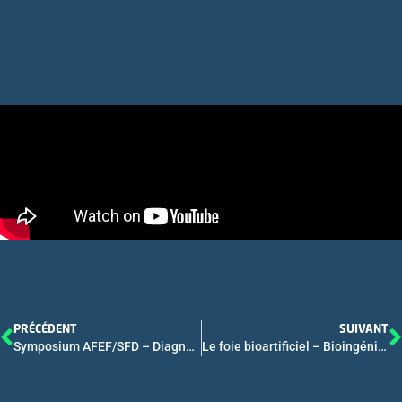
PRÉCÉDENT
SUIVANT
Symposium AFEF/SFD – Diagnostic non invasif chez le patient diabétique NASH ou fibrose ?
Le foie bioartificiel – Bioingénierie tissulaire hépatique les enjeux cliniques