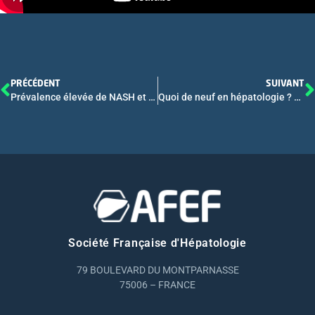
PRÉCÉDENT
SUIVANT
Prévalence élevée de NASH et fibrose F3-F4 chez des patients diabétiques de type 2 avec stéatose dépistés en diabétologie (projet QUID-NASH) CO 11
Quoi de neuf en hépatologie ? Webconférence AFEF 2022 – Intégrale
Société Française d'Hépatologie
79 BOULEVARD DU MONTPARNASSE
75006 – FRANCE