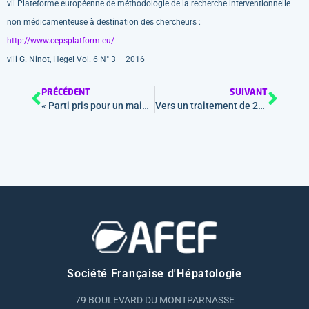
vii Plateforme européenne de méthodologie de la recherche interventionnelle
non médicamenteuse à destination des chercheurs :
http://www.cepsplatform.eu/
viii G. Ninot, Hegel Vol. 6 N° 3 – 2016
PRÉCÉDENT
SUIVANT
e
« Parti pris pour un maintien des recherches fondamentales, translationnelles, et cliniques sur le virus de l’hépatite C humaine (VHC) »
Vers un traitement de 2
ligne du c
Société Française d'Hépatologie
79 BOULEVARD DU MONTPARNASSE