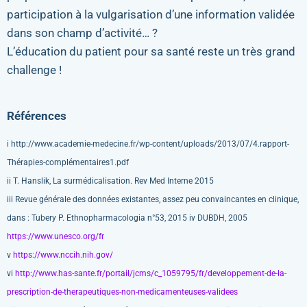
participation à la vulgarisation d’une information validée
dans son champ d’activité… ?
L’éducation du patient pour sa santé reste un très grand
challenge !
Références
i http://www.academie-medecine.fr/wp-content/uploads/2013/07/4.rapport-
Thérapies-complémentaires1.pdf
ii T. Hanslik, La surmédicalisation. Rev Med Interne 2015
iii Revue générale des données existantes, assez peu convaincantes en clinique,
dans : Tubery P. Ethnopharmacologia n°53, 2015 iv DUBDH, 2005
https://www.unesco.org/fr
v
https://www.nccih.nih.gov/
vi
http://www.has-sante.fr/portail/jcms/c_1059795/fr/developpement-de-la-
prescription-de-therapeutiques-non-medicamenteuses-validees