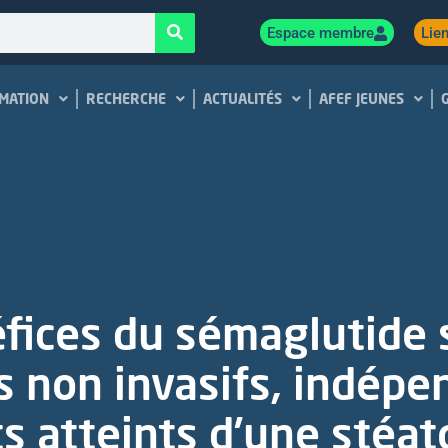
Espace membre
Lien
MATION
RECHERCHE
ACTUALITÉS
AFEF JEUNES
fices du sémaglutide 
sts non invasifs, indé
ts atteints d’une stéa