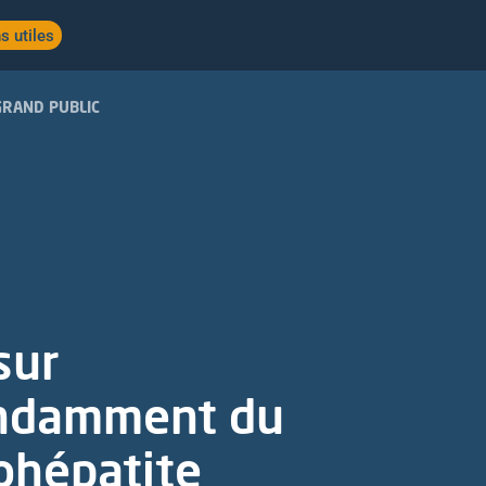
s utiles
GRAND PUBLIC
sur
pendamment du
tohépatite