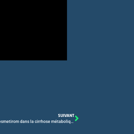
SUIVANT
Interview CO_08 Deux années de traitement par resmetirom dans la cirrhose métabolique compensée améliorent l’élasticité hépatique, les biomarqueurs de fibrose, et le risque d’hypertension portale