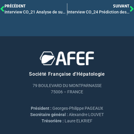
PRÉCÉDENT
SUIVANT
Interview CO_21 Analyse de survie sur trois ans, sécurité et analyses à long terme des survivants (LTS) à partir de l’étude de phase 3 TOPAZ-1 évaluant le durvalumab (D) en combinaison avec une chimiothérapie dans le cancer des voies biliaires (BTC)
Interview CO_24 Prédiction des classes transcriptomiques de cholangiocarcinome intrahépatique par méthode auto-supervisée sur des prélèvements histologiques de routine
Société Française d'Hépatologie
79 BOULEVARD DU MONTPARNASSE
75006 – FRANCE
Président :
Georges-Philippe PAGEAUX
Secrétaire général :
Alexandre LOUVET
Trésorière :
Laure ELKRIEF