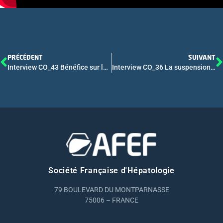
PRÉCÉDENT
SUIVANT
Interview CO_43 Bénéfice sur la mortalité spécifique par cancer et la mortalité globale d’un dépistage personnalisé du carcinome hépatocellulaire sur cirrhose : approche par modélisation.
Interview CO_36 La suspension du mycophénolate mofétil augmente la réponse vaccinale du SARS-CoV-2 chez les greffés hépatiques
Société Française d'Hépatologie
79 BOULEVARD DU MONTPARNASSE
75006 – FRANCE