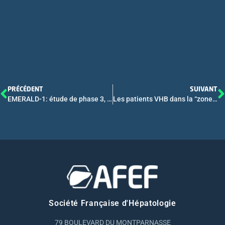
PRÉCÉDENT
SUIVANT
EMERALD-1: étude de phase 3, randomisée, contrôlée par placebo, portant sur la chimioembolisation transartérielle (TACE) combinée avec du durvalumab (D)+/- bévacizumab (B) chez des patients atteints de carcinome hépatocellulaire non résécable (uHCC)
Les patients VHB dans la “zone grise” de réplication virale ont-ils une prise en charge et un pronostic différent des patients avec une infection chronique Ag HBe négatif (ICHBe-) ou des patients avec une hépatite chronique Ag HBe- (HCHBe-) ?
Société Française d'Hépatologie
79 BOULEVARD DU MONTPARNASSE