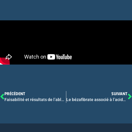
PRÉCÉDENT
SUIVANT
Faisabilité et résultats de l’ablation percutanée par radiofréquence “No Touch” multibipolaire des carcinomes hépatocellulaires (CHC) non visibles en échographie CO 020
Le bézafibrate associé à l’acide ursodésoxycholique améliore la survie sans transplantation des patients atteints de cholangite biliaire primitive CO 007