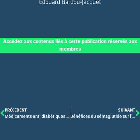
Edouard Bardou-Jacquet
Accédez aux contenus liés à cette publication réservés aux
membres
PRÉCÉDENT
SUIVANT
Médicaments anti diabétiques et cirrhose – FMC
Bénéfices du sémaglutide sur l’histologie et les tests non invasifs, indépendamment du poids, chez les patients atteints d’une stéatohépatite métabolique définie par biopsie : analyse post hoc de l’essai ESSENCE, partie 1