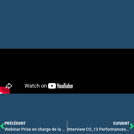
PRÉCÉDENT
SUIVANT
Webinar Prise en charge de la Maladie du Foie liée à l’Alcool
Interview CO_13 Performances de l’élastométrie splénique pour estimer le risque de varices œsophagiennes nécessitant un traitement chez les patients atteints d’une maladie vasculaire porto-sinusoïdale