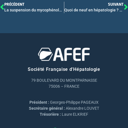
PRÉCÉDENT
SUIVANT
La suspension du mycophénolate mofétil augmente la réponse vaccinale du SARS-CoV-2 chez les greffés hépatiques
Quoi de neuf en hépatologie ? Hépatite auto immune, maladies inflammatoires de voies biliaires, hépatite delta – Webconférence AFEF 2023 – Partie 2
Société Française d'Hépatologie
79 BOULEVARD DU MONTPARNASSE
75006 – FRANCE
Président :
Georges-Philippe PAGEAUX
Secrétaire général :
Alexandre LOUVET
Trésorière :
Laure ELKRIEF