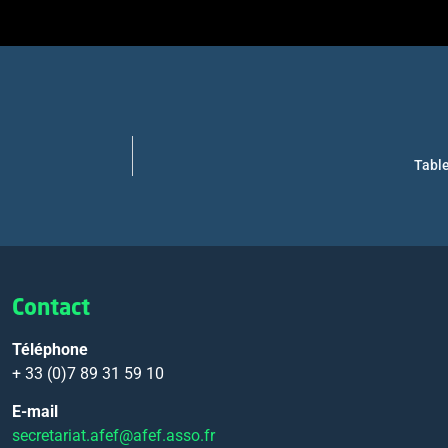
Table
Contact
Téléphone
+ 33 (0)7 89 31 59 10
E-mail
secretariat.afef@afef.asso.fr