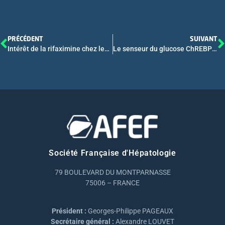
PRÉCÉDENT
SUIVANT
Intérêt de la rifaximine chez les patients cirrhotiques avec ascite en prophylaxie primaire : un essai randomisé, contrôlé contre placebo, en double aveugle, multicentrique
Le senseur du glucose ChREBP : nouvel acteur moléculaire essentiel du CHC
Société Française d'Hépatologie
79 BOULEVARD DU MONTPARNASSE
75006 – FRANCE
Président :
Georges-Philippe PAGEAUX
Secrétaire général :
Alexandre LOUVET