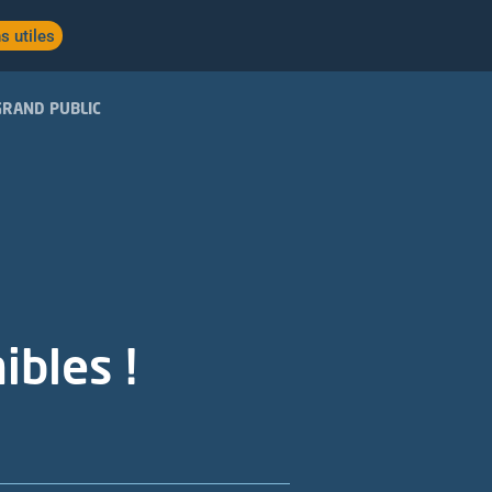
s utiles
GRAND PUBLIC
bles !