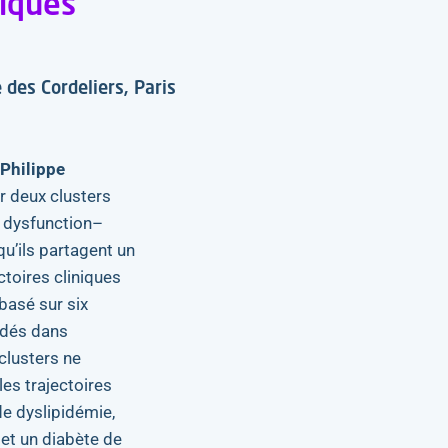
tiques
es Cordeliers, Paris
 Philippe
er deux clusters
 dysfunction–
 qu’ils partagent un
ctoires cliniques
basé sur six
lidés dans
clusters ne
es trajectoires
de dyslipidémie,
et un diabète de