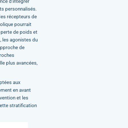
nce d’intégrer
nts personnalisés.
 des récepteurs de
olique pourrait
 perte de poids et
, les agonistes du
’approche de
pproches
lle plus avancées,
ptées aux
ement en avant
ention et les
tte stratification