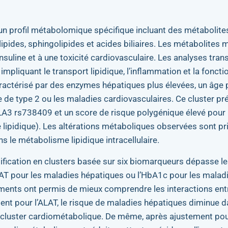
 un profil métabolomique spécifique incluant des métabolites 
ipides, sphingolipides et acides biliaires. Les métabolites 
’insuline et à une toxicité cardiovasculaire. Les analyses tr
mpliquant le transport lipidique, l’inflammation et la foncti
caractérisé par des enzymes hépatiques plus élevées, un âge p
e de type 2 ou les maladies cardiovasculaires. Ce cluster pr
LA3 rs738409 et un score de risque polygénique élevé pour 
 lipidique). Les altérations métaboliques observées sont p
le métabolisme lipidique intracellulaire.
atification en clusters basée sur six biomarqueurs dépasse 
LAT pour les maladies hépatiques ou l’HbA1c pour les malad
ements ont permis de mieux comprendre les interactions ent
nt pour l’ALAT, le risque de maladies hépatiques diminue da
e cluster cardiométabolique. De même, après ajustement pou