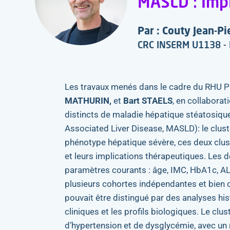
MASLD : Impl
Par : Couty Jean-Pi
CRC INSERM U1138 - D
Les travaux menés dans le cadre du RHU Pr
MATHURIN,
et
Bart STAELS
, en collaborat
distincts de maladie hépatique stéatosiq
Associated Liver Disease, MASLD): le clust
phénotype hépatique sévère, ces deux clust
et leurs implications thérapeutiques. Les d
paramètres courants : âge, IMC, HbA1c, ALAT
plusieurs cohortes indépendantes et bien 
pouvait être distingué par des analyses his
cliniques et les profils biologiques. Le cl
d’hypertension et de dysglycémie, avec un