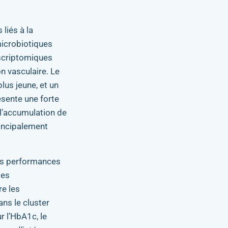
liés à la
microbiotiques
anscriptomiques
on vasculaire. Le
lus jeune, et un
ésente une forte
l’accumulation de
rincipalement
les performances
ies
re les
ns le cluster
r l’HbA1c, le