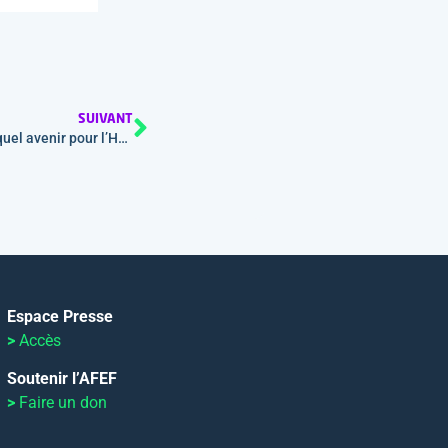
SUIVANT
Liberté d’installation et pénurie de spécialistes : quel avenir pour l’HGE ?
Espace Presse
>
Accès
Soutenir l’AFEF
>
Faire un don