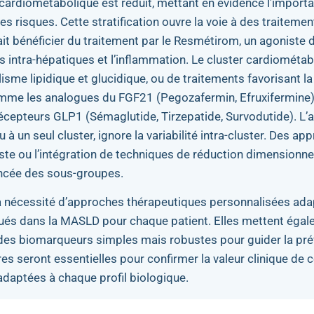
 cardiométabolique est réduit, mettant en évidence l’importa
s risques. Cette stratification ouvre la voie à des traiteme
rrait bénéficier du traitement par le Resmétirom, un agoniste
des intra-hépatiques et l’inflammation. Le cluster cardiométab
isme lipidique et glucidique, ou de traitements favorisant la
comme les analogues du FGF21 (Pegozafermin, Efruxifermine)
récepteurs GLP1 (Sémaglutide, Tirzepatide, Survodutide). L
u à un seul cluster, ignore la variabilité intra-cluster. Des a
iste ou l’intégration de techniques de réduction dimensionne
ancée des sous-groupes.
a nécessité d’approches thérapeutiques personnalisées ada
ués dans la MASLD pour chaque patient. Elles mettent égal
 des biomarqueurs simples mais robustes pour guider la prév
s seront essentielles pour confirmer la valeur clinique de ce
 adaptées à chaque profil biologique.