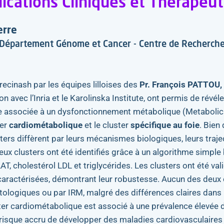
ications Cliniques et Thérapeu
erre
épartement Génome et Cancer - Centre de Recherche d
ecinash par les équipes lilloises des
Pr. François PATTOU,
ion avec l’Inria et le Karolinska Institute, ont permis de révél
ue associée à un dysfonctionnement métabolique (Metabolic
er
cardiométabolique
et le cluster
spécifique au foie
. Bien
ers diffèrent par leurs mécanismes biologiques, leurs traje
eux clusters ont été identifiés grâce à un algorithme simple 
, cholestérol LDL et triglycérides. Les clusters ont été va
caractérisées, démontrant leur robustesse. Aucun des deux 
tologiques ou par IRM, malgré des différences claires dans l
uster cardiométabolique est associé à une prévalence élevée 
 risque accru de développer des maladies cardiovasculaires 