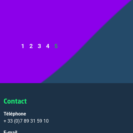
1
2
3
4
5
Contact
Téléphone
+ 33 (0)7 89 31 59 10
E-mail