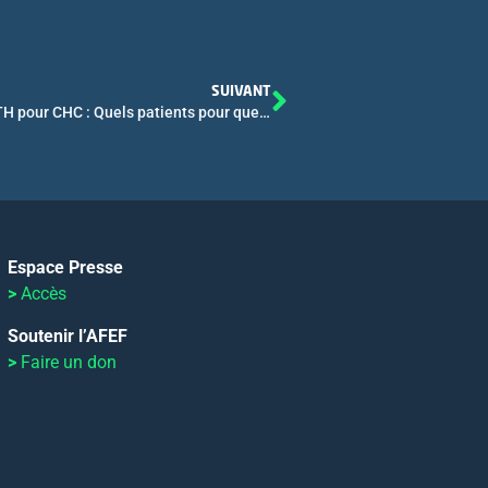
SUIVANT
Symposium AFEF / SFT – Immunothérapie avant TH pour CHC : Quels patients pour quels risques ?
Espace Presse
>
Accès
Soutenir l’AFEF
>
Faire un don