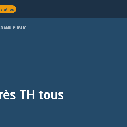
s utiles
GRAND PUBLIC
rès TH tous