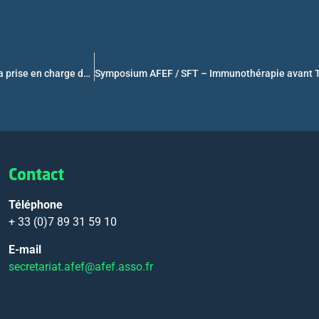
Symposium AFEF / SFA – Intérêt des biomarqueurs de l’alcool dans la prise en charge des stéatopathies et en transplantation hépatique
Contact
Téléphone
+ 33 (0)7 89 31 59 10
E-mail
secretariat.afef@afef.asso.fr