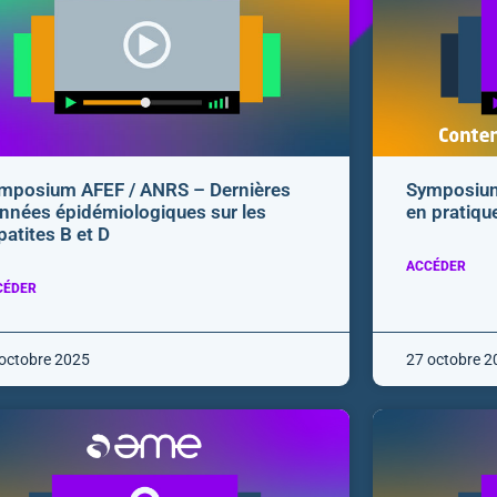
mposium AFEF / ANRS – Dernières
Symposium
nnées épidémiologiques sur les
en pratiqu
patites B et D
ACCÉDER
CÉDER
octobre 2025
27 octobre 2