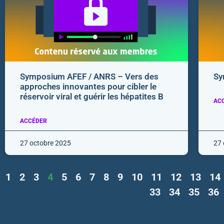
Symposium AFEF / ANRS – Vers des
Sy
approches innovantes pour cibler le
réservoir viral et guérir les hépatites B
AC
ACCÉDER
27 octobre 2025
27 
1
2
3
4
5
6
7
8
9
10
11
12
13
14
33
34
35
36