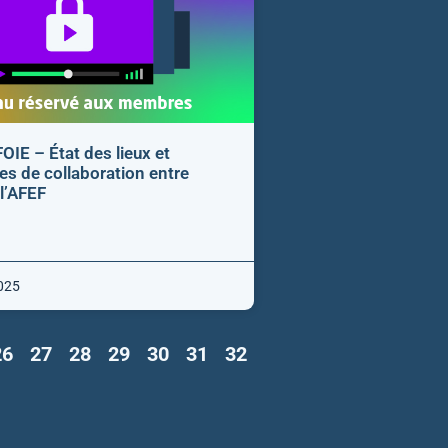
FOIE – État des lieux et
es de collaboration entre
 l’AFEF
025
26
27
28
29
30
31
32