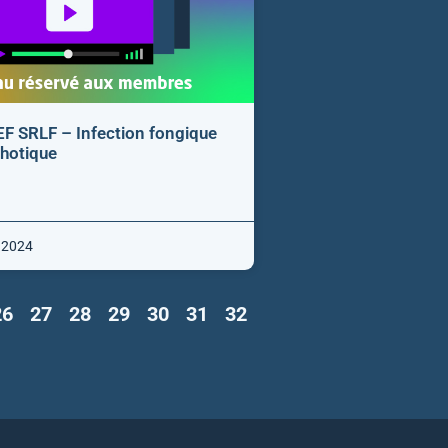
F SRLF – Infection fongique
rhotique
 2024
26
27
28
29
30
31
32