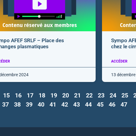
mpo AFEF SRLF – Place des
Sympo AFE
hanges plasmatiques
chez le cir
CÉDER
ACCÉDER
 décembre 2024
13 décembre
15
16
17
18
19
20
21
22
23
24
25
37
38
39
40
41
42
43
44
45
46
47