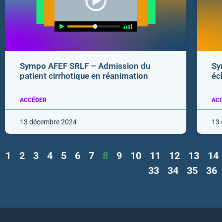
Sympo AFEF SRLF – Admission du
Sy
patient cirrhotique en réanimation
éc
ACCÉDER
AC
13 décembre 2024
13
1
2
3
4
5
6
7
8
9
10
11
12
13
14
33
34
35
36