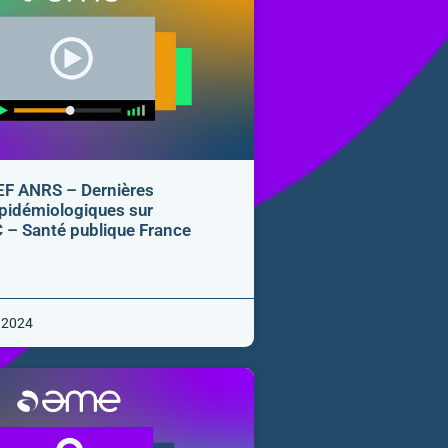
F ANRS – Dernières
pidémiologiques sur
 C – Santé publique France
 2024