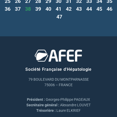
25
26
27
28
29
30
31
32
33
34
35
36
37
38
39
40
41
42
43
44
45
46
47
Société Française d'Hépatologie
79 BOULEVARD DU MONTPARNASSE
75006 – FRANCE
Président :
Georges-Philippe PAGEAUX
Secrétaire général :
Alexandre LOUVET
Trésorière :
Laure ELKRIEF